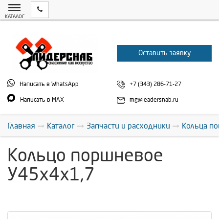
КАТАЛОГ
Оставить заявку
Написать в WhatsApp
+7 (343) 286-71-27
Написать в MAX
mg@leadersnab.ru
Главная
Каталог
Запчасти и расходники
Кольца п
Кольцо поршневое
У45х4х1,7