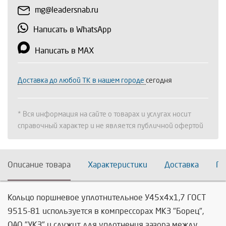
mg@leadersnab.ru
Написать в WhatsApp
Написать в MAX
Доставка до любой ТК в нашем городе
сегодня
* Вся информация на сайте о товарах и услугах носит
справочный характер и не является публичной офертой
Описание товара
Характеристики
Доставка
По
Кольцо поршневое уплотнительное У45х4х1,7 ГОСТ
9515-81 используется в компрессорах МКЗ "Борец",
ОАО "УКЗ" и служит для уплотнения зазора между