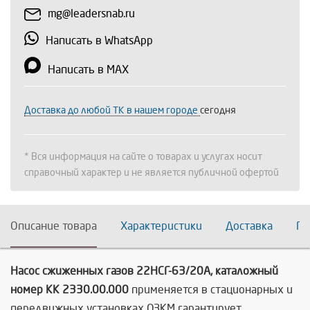
mg@leadersnab.ru
Написать в WhatsApp
Написать в MAX
Доставка до любой ТК в нашем городе
сегодня
* Вся информация на сайте о товарах и услугах носит
справочный характер и не является публичной офертой
Описание товара
Характеристики
Доставка
По
Насос сжиженных газов 22НСГ-63/20А, каталожный
номер КК 2330.00.000
применяется в стационарных и
передвижных установках ОЗКМ гарантирует