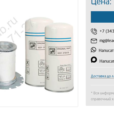
Цена:
+7 (34
mg@lead
Написат
Написа
Доставка до 
* Вся информа
справочный х