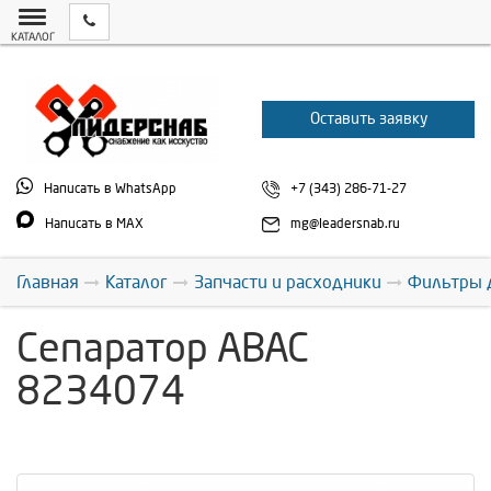
КАТАЛОГ
Оставить заявку
Написать в WhatsApp
+7 (343) 286-71-27
Написать в MAX
mg@leadersnab.ru
Главная
Каталог
Запчасти и расходники
Фильтры 
Сепаратор ABAC
8234074