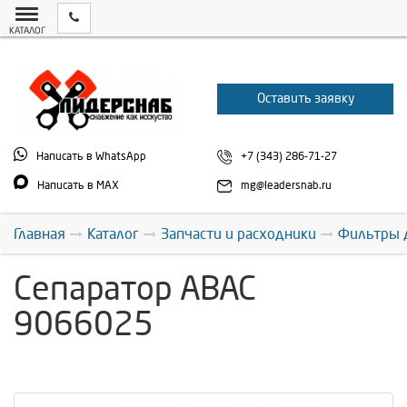
КАТАЛОГ
Оставить заявку
Написать в WhatsApp
+7 (343) 286-71-27
Написать в MAX
mg@leadersnab.ru
Главная
Каталог
Запчасти и расходники
Фильтры 
Сепаратор ABAC
9066025