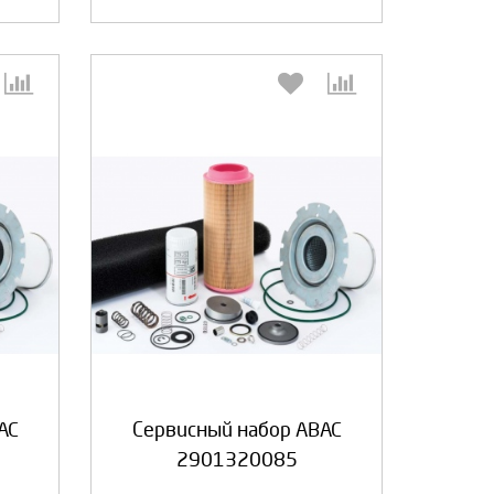
:
Выберите количество:
а
Продолжить
Отмена
AC
Сервисный набор ABAC
2901320085