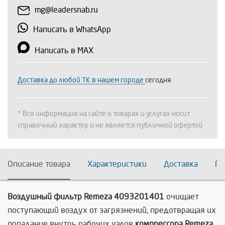
mg@leadersnab.ru
Написать в WhatsApp
Написать в MAX
Доставка до любой ТК в нашем городе
сегодня
* Вся информация на сайте о товарах и услугах носит
справочный характер и не является публичной офертой
Описание товара
Характеристики
Доставка
По
Воздушный фильтр Remeza 4093201401
очищает
поступающий воздух от загрязнений, предотвращая их
попадание внутрь рабочих узлов
компрессора Remeza