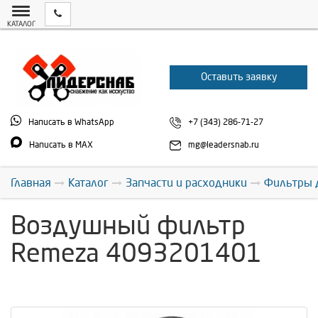
КАТАЛОГ
Оставить заявку
Написать в WhatsApp
+7 (343) 286-71-27
Написать в MAX
mg@leadersnab.ru
Главная
Каталог
Запчасти и расходники
Фильтры 
Воздушный фильтр
Remeza 4093201401