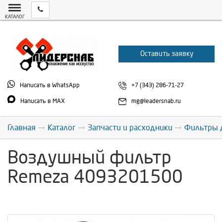
КАТАЛОГ
Оставить заявку
Написать в WhatsApp
+7 (343) 286-71-27
Написать в MAX
mg@leadersnab.ru
Главная
Каталог
Запчасти и расходники
Фильтры 
Воздушный фильтр
Remeza 4093201500