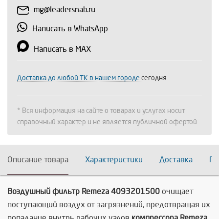
mg@leadersnab.ru
Написать в WhatsApp
Написать в MAX
Доставка до любой ТК в нашем городе
сегодня
* Вся информация на сайте о товарах и услугах носит
справочный характер и не является публичной офертой
Описание товара
Характеристики
Доставка
По
Воздушный фильтр Remeza 4093201500
очищает
поступающий воздух от загрязнений, предотвращая их
попадание внутрь рабочих узлов
компрессора Remeza