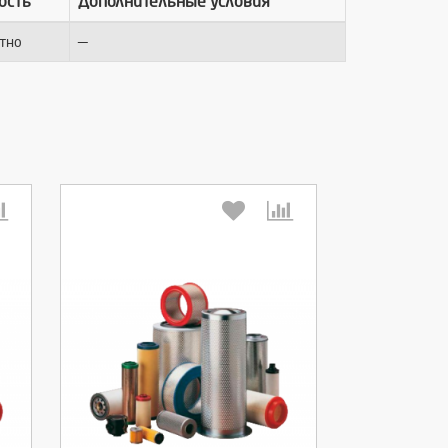
ость
Дополнительные условия
—
тно
Выберите количество: