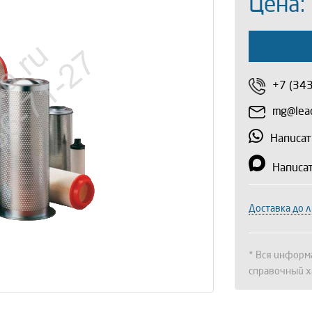
Цена:
+7 (34
mg@lead
Написат
Написа
Доставка до 
* Вся информа
справочный х