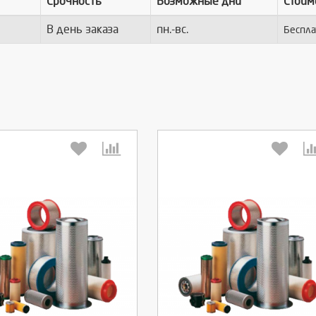
Срочность
Возможные дни
Стоим
В день заказа
пн.-вс.
Беспла
берите количество:
Выберите количество: