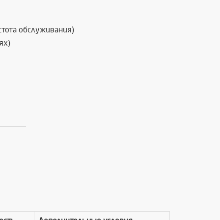
стота обслуживания)
ях)