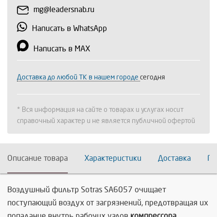
mg@leadersnab.ru
Написать в WhatsApp
Написать в MAX
Доставка до любой ТК в нашем городе
сегодня
* Вся информация на сайте о товарах и услугах носит
справочный характер и не является публичной офертой
Описание товара
Характеристики
Доставка
По
Воздушный фильтр Sotras SA6057
очищает
поступающий воздух от загрязнений, предотвращая их
попадание внутрь рабочих узлов
компрессора.