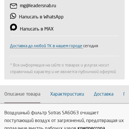
mg@leadersnab.ru
Написать в WhatsApp
Написать в MAX
Доставка до любой ТК в нашем городе
сегодня
* Вся информация на сайте о товарах и услугах носит
справочный характер и не является публичной офертой
Описание товара
Характеристики
Доставка
По
Воздушный фильтр Sotras SA6063
очищает
поступающий воздух от загрязнений, предотвращая их
попадание внутрь рабочих узлов
компрессора.