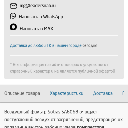
mg@leadersnab.ru
Написать в WhatsApp
Написать в MAX
Доставка до любой ТК в нашем городе
сегодня
* Вся информация на сайте о товарах и услугах носит
справочный характер и не является публичной офертой
Описание товара
Характеристики
Доставка
По
Воздушный фильтр Sotras SA6068
очищает
поступающий воздух от загрязнений, предотвращая их
попадание внутрь рабочих узлов
компрессора.