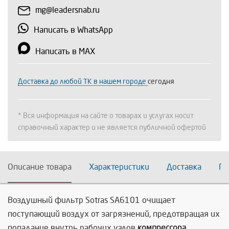
mg@leadersnab.ru
Написать в WhatsApp
Написать в MAX
Доставка до любой ТК в нашем городе
сегодня
* Вся информация на сайте о товарах и услугах носит
справочный характер и не является публичной офертой
Описание товара
Характеристики
Доставка
По
Воздушный фильтр Sotras SA6101
очищает
поступающий воздух от загрязнений, предотвращая их
попадание внутрь рабочих узлов
компрессора.