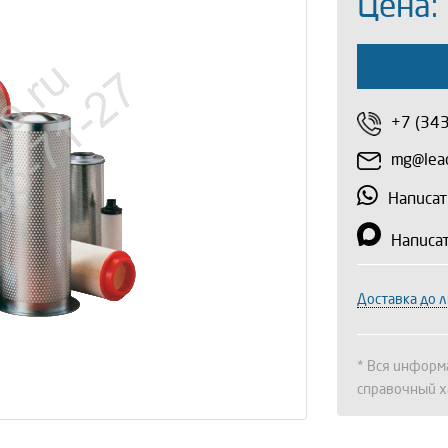
Цена:
+7 (34
mg@lead
Написат
Написа
Доставка до 
* Вся информа
справочный х