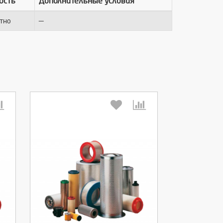
ость
Дополнительные условия
—
тно
Выберите количество: