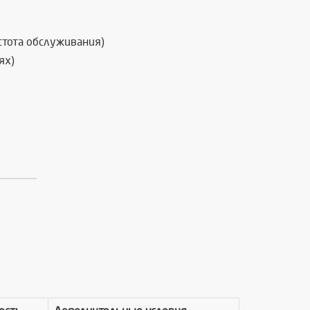
стота обслуживания)
ях)