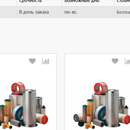
Срочность
Возможные дни
Стоим
В день заказа
пн.-вс.
Беспла
берите количество:
Выберите количество: