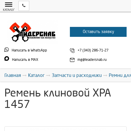
КАТАЛОГ
Оставить заявку
Написать в WhatsApp
+7 (343) 286-71-27
Написать в MAX
mg@leadersnab.ru
Главная
Каталог
Запчасти и расходники
Ремни дл
Ремень клиновой XPA
1457