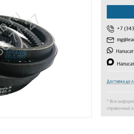
+7 (34
mg@lead
Написат
Написа
Доставка до 
* Вся информа
справочный х