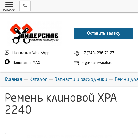
КАТАЛОГ
Оставить заявку
Написать в WhatsApp
+7 (343) 286-71-27
Написать в MAX
mg@leadersnab.ru
Главная
Каталог
Запчасти и расходники
Ремни дл
Ремень клиновой XPA
2240