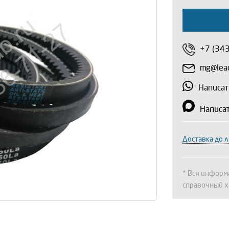
+7 (34
mg@lead
Написат
Написа
Доставка до 
* Вся информа
справочный х