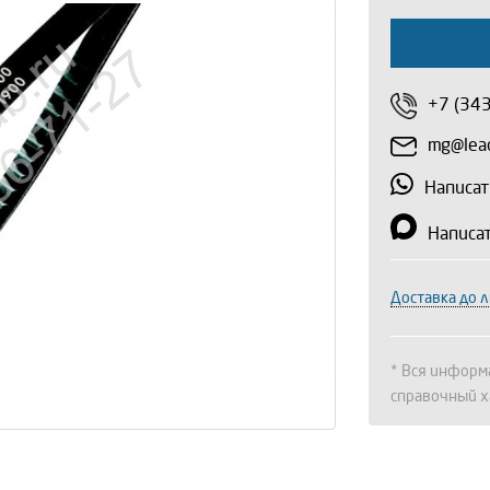
+7 (34
mg@lead
Написат
Написа
Доставка до 
* Вся информа
справочный х