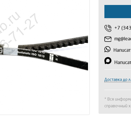
+7 (34
mg@lead
Написат
Написа
Доставка до 
* Вся информа
справочный х