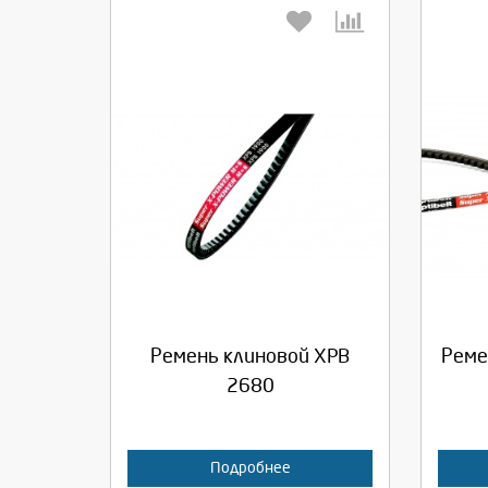
Выберите количество:
Вы
Продолжить
Отмена
П
Ремень клиновой XPB
Реме
2680
Подробнее