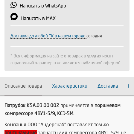
Написать в WhatsApp
Написать в MAX
Доставка до любой ТК в нашем городе
сегодня
* Вся информация на сайте о товарах и услугах носит
справочный характер и не является публичной офертой
Описание товара
Характеристики
Доставка
По
Патрубок К5А.03.00.002
применяется в
поршневом
компрессоре 4ВУ1-5/9, КСЭ-5М.
Компания ООО "Лидерснаб" поставляет только
оригинальные
запчасти для компрессора 4ВУ1-5/9, не