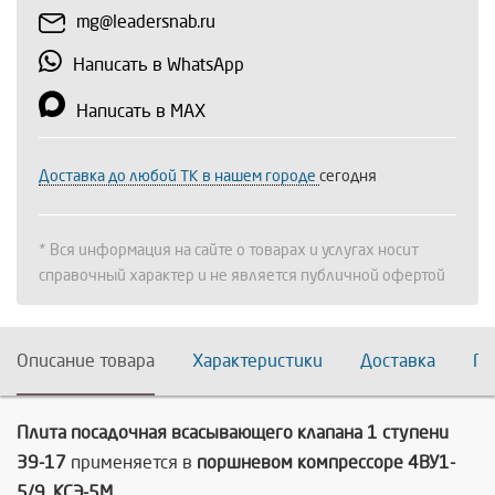
mg@leadersnab.ru
Написать в WhatsApp
Написать в MAX
Доставка до любой ТК в нашем городе
сегодня
* Вся информация на сайте о товарах и услугах носит
справочный характер и не является публичной офертой
Описание товара
Характеристики
Доставка
По
Плита посадочная всасывающего клапана 1 ступени
39-17
применяется в
поршневом компрессоре 4ВУ1-
5/9, КСЭ-5М.