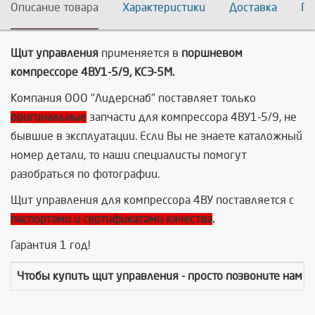
Описание товара
Характеристики
Доставка
По
Щит управления
применяется в
поршневом
компрессоре 4ВУ1-5/9, КСЭ-5М.
Компания ООО "Лидерснаб" поставляет только
оригинальные
запчасти для компрессора 4ВУ1-5/9, не
бывшие в эксплуатации. Если Вы не знаете каталожный
номер детали, то наши специалисты помогут
разобраться по фотографии.
Щит управления для компрессора 4ВУ поставляется с
паспортами и сертификатами качества
.
Гарантия 1 год!
Чтобы купить
щит управления
- просто позвоните нам 