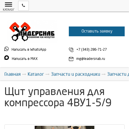
КАТАЛОГ
Оставить заявку
Написать в WhatsApp
+7 (343) 286-71-27
Написать в MAX
mg@leadersnab.ru
Главная
Каталог
Запчасти и расходники
Запчасти 
Щит управления для
компрессора 4ВУ1-5/9