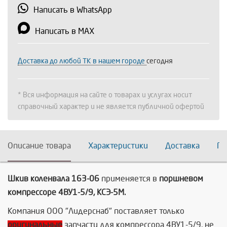
Написать в WhatsApp
Написать в MAX
Доставка до любой ТК в нашем городе
сегодня
* Вся информация на сайте о товарах и услугах носит
справочный характер и не является публичной офертой
Описание товара
Характеристики
Доставка
По
Шкив коленвала 163-06
применяется в
поршневом
компрессоре 4ВУ1-5/9, КСЭ-5М.
Компания ООО "Лидерснаб" поставляет только
оригинальные
запчасти для компрессора 4ВУ1-5/9, не