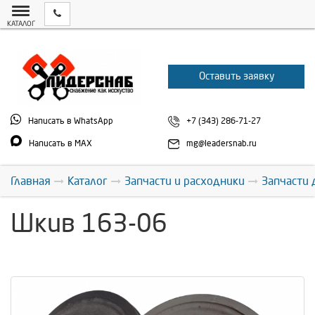
КАТАЛОГ
Оставить заявку
Написать в WhatsApp
+7 (343) 286-71-27
Написать в MAX
mg@leadersnab.ru
Главная
Каталог
Запчасти и расходники
Запчасти 
Шкив 163-06