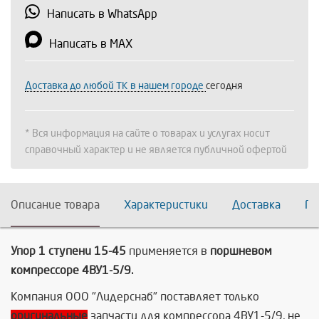
Написать в WhatsApp
Написать в MAX
Доставка до любой ТК в нашем городе
сегодня
* Вся информация на сайте о товарах и услугах носит
справочный характер и не является публичной офертой
Описание товара
Характеристики
Доставка
По
Упор 1 ступени 15-45
применяется в
поршневом
компрессоре 4ВУ1-5/9.
Компания ООО "Лидерснаб" поставляет только
оригинальные
запчасти для компрессора 4ВУ1-5/9, не