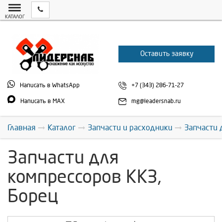
КАТАЛОГ
Оставить заявку
Написать в WhatsApp
+7 (343) 286-71-27
Написать в MAX
mg@leadersnab.ru
Главная
Каталог
Запчасти и расходники
Запчасти 
Запчасти для
компрессоров ККЗ,
Борец