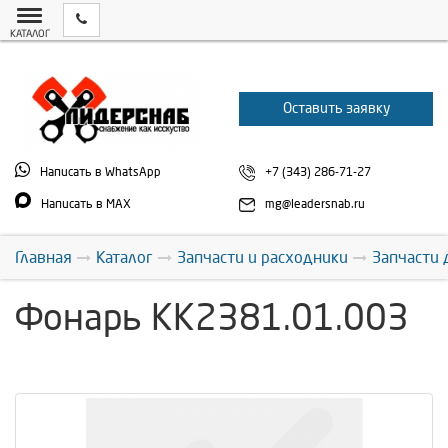
КАТАЛОГ
Оставить заявку
Написать в WhatsApp
+7 (343) 286-71-27
Написать в MAX
mg@leadersnab.ru
Главная
Каталог
Запчасти и расходники
Запчасти 
Фонарь КК2381.01.003