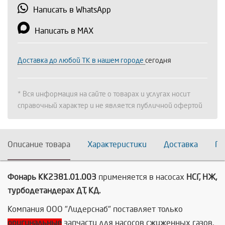
Написать в WhatsApp
Написать в MAX
Доставка до любой ТК в нашем городе
сегодня
* Вся информация на сайте о товарах и услугах носит
справочный характер и не является публичной офертой
Описание товара
Характеристики
Доставка
По
Фонарь КК2381.01.003
применяется в насосах
НСГ, НЖ,
турбодетандерах ДТ, КД.
Компания ООО "Лидерснаб" поставляет только
оригинальные
запчасти для насосов сжиженных газов,