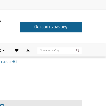
7
Оставить заявку
с
 газов НСГ