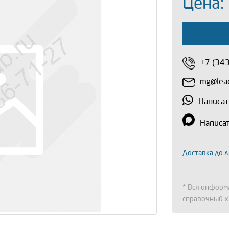
Цена:
+7 (34
mg@lead
Написат
Написа
Доставка до 
* Вся информа
справочный х