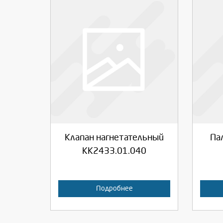
Выберите количество:
Вы
Продолжить
Отмена
П
Клапан нагнетательный
Па
КК2433.01.040
Подробнее