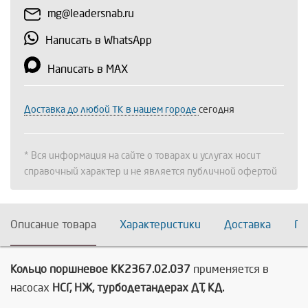
mg@leadersnab.ru
Написать в WhatsApp
Написать в MAX
Доставка до любой ТК в нашем городе
сегодня
* Вся информация на сайте о товарах и услугах носит
справочный характер и не является публичной офертой
Описание товара
Характеристики
Доставка
По
Кольцо поршневое КК2367.02.037
применяется в
насосах
НСГ, НЖ, турбодетандерах ДТ, КД.