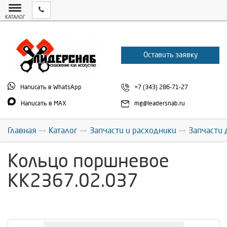
КАТАЛОГ
Оставить заявку
Написать в WhatsApp
+7 (343) 286-71-27
Написать в MAX
mg@leadersnab.ru
Главная
Каталог
Запчасти и расходники
Запчасти 
Кольцо поршневое
КК2367.02.037