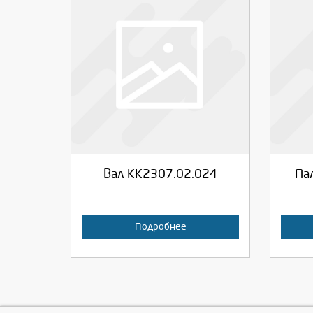
Выберите количество:
Вы
Продолжить
Отмена
П
Вал КК2307.02.024
Па
Подробнее