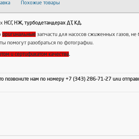
авка
Похожие товары
ах
НСГ, НЖ, турбодетандерах ДТ, КД.
о
оригинальные
запчасти для насосов сжиженных газов, не 
ты помогут разобраться по фотографии.
ртом и сертификатом качества
.
сто позвоните нам по номеру +7 (343) 286-71-27 или отпра