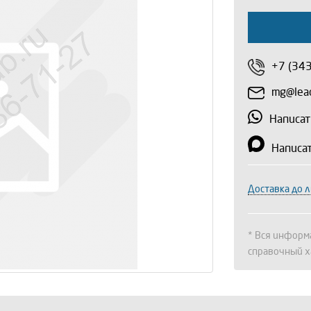
+7 (34
mg@lead
Написат
Написа
Доставка до 
* Вся информа
справочный х