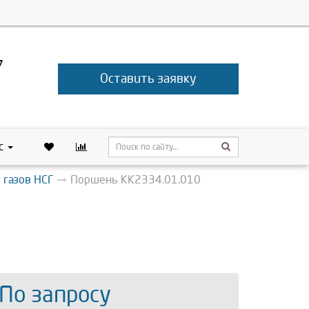
7
Оставить заявку
с
 газов НСГ
Поршень КК2334.01.010
 По запросу