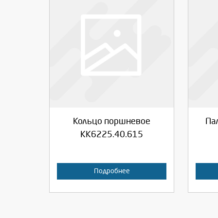
Выберите количество:
Вы
Продолжить
Отмена
П
Кольцо поршневое
Па
КК6225.40.615
Подробнее