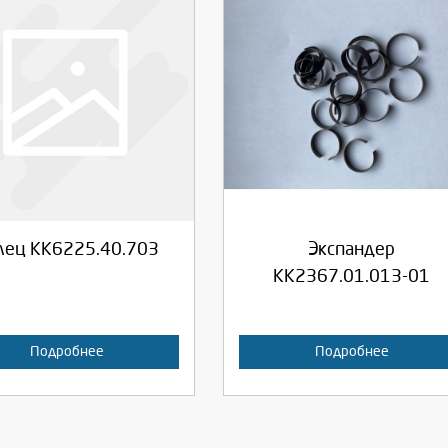
берите количество:
Выберите количество:
родолжить
Отмена
Продолжить
Отмена
лец КК6225.40.703
Экспандер
КК2367.01.013-01
Подробнее
Подробнее