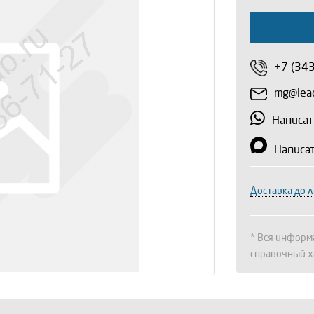
+7 (34
mg@lead
Написат
Написа
Доставка до 
* Вся информа
справочный х