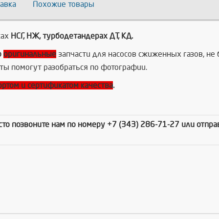
авка
Похожие товары
сах
НСГ, НЖ, турбодетандерах ДТ, КД.
о
оригинальные
запчасти для насосов сжиженных газов, не 
ты помогут разобраться по фотографии.
ортом и сертификатом качества
.
осто позвоните нам по номеру +7 (343) 286-71-27 или отпр