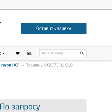
7
Оставить заявку
с
 газов НСГ
Поршень КК2372.01.010
 По запросу