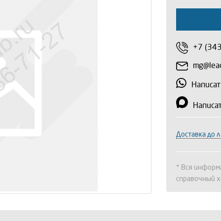
+7 (34
mg@lead
Написат
Написа
Доставка до 
* Вся информа
справочный х