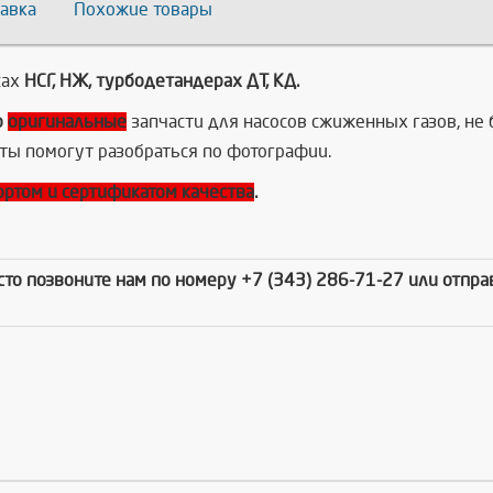
авка
Похожие товары
сах
НСГ, НЖ, турбодетандерах ДТ, КД.
о
оригинальные
запчасти для насосов сжиженных газов, не 
ты помогут разобраться по фотографии.
ортом и сертификатом качества
.
осто позвоните нам по номеру +7 (343) 286-71-27 или отпр