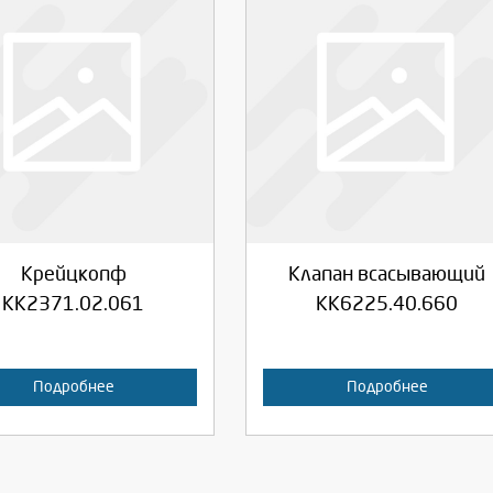
берите количество:
Выберите количество:
родолжить
Отмена
Продолжить
Отмена
Крейцкопф
Клапан всасывающий
КК2371.02.061
КК6225.40.660
Подробнее
Подробнее