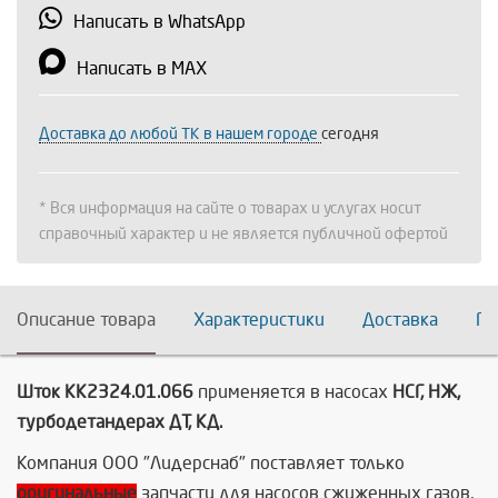
Написать в WhatsApp
Написать в MAX
Доставка до любой ТК в нашем городе
сегодня
* Вся информация на сайте о товарах и услугах носит
справочный характер и не является публичной офертой
Описание товара
Характеристики
Доставка
По
Шток КК2324.01.066
применяется в насосах
НСГ, НЖ,
турбодетандерах ДТ, КД.
Компания ООО "Лидерснаб" поставляет только
оригинальные
запчасти для насосов сжиженных газов,