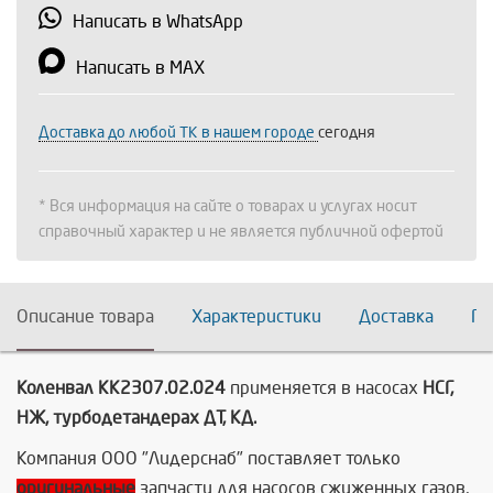
Написать в WhatsApp
Написать в MAX
Доставка до любой ТК в нашем городе
сегодня
* Вся информация на сайте о товарах и услугах носит
справочный характер и не является публичной офертой
Описание товара
Характеристики
Доставка
По
Коленвал КК2307.02.024
применяется в насосах
НСГ,
НЖ, турбодетандерах ДТ, КД.
Компания ООО "Лидерснаб" поставляет только
оригинальные
запчасти для насосов сжиженных газов,