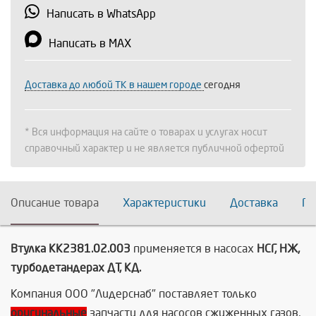
Написать в WhatsApp
Написать в MAX
Доставка до любой ТК в нашем городе
сегодня
* Вся информация на сайте о товарах и услугах носит
справочный характер и не является публичной офертой
Описание товара
Характеристики
Доставка
По
Втулка КК2381.02.003
применяется в насосах
НСГ, НЖ,
турбодетандерах ДТ, КД.
Компания ООО "Лидерснаб" поставляет только
оригинальные
запчасти для насосов сжиженных газов,