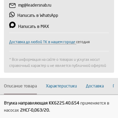
mg@leadersnab.ru
Написать в WhatsApp
Написать в MAX
Доставка до любой ТК в нашем городе
сегодня
* Вся информация на сайте о товарах и услугах носит
справочный характер и не является публичной офертой
Описание товара
Характеристики
Доставка
По
Втулка направляющая КК6225.40.654
применяется в
насосах
2НСГ-0,063/20.