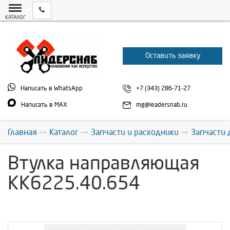
КАТАЛОГ
Оставить заявку
Написать в WhatsApp
+7 (343) 286-71-27
Написать в MAX
mg@leadersnab.ru
Главная
Каталог
Запчасти и расходники
Запчасти 
Втулка направляющая
КК6225.40.654