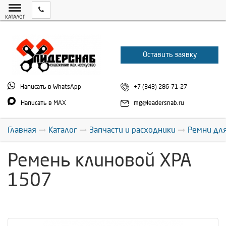
КАТАЛОГ
Оставить заявку
Написать в WhatsApp
+7 (343) 286-71-27
Написать в MAX
mg@leadersnab.ru
Главная
Каталог
Запчасти и расходники
Ремни дл
Ремень клиновой XPA
1507