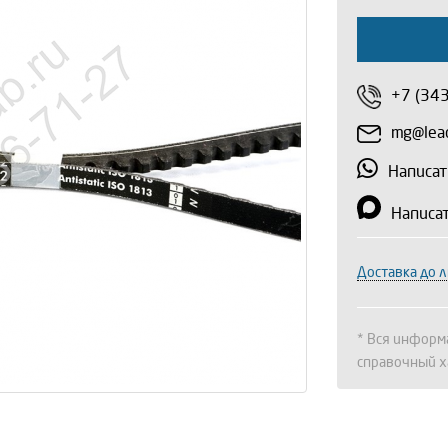
+7 (34
mg@lead
Написат
Написа
Доставка до 
* Вся информа
справочный х