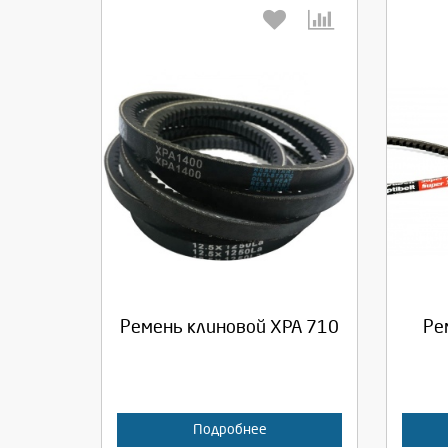
Выберите количество:
Вы
Продолжить
Отмена
П
Ремень клиновой XPA 710
Ре
Подробнее