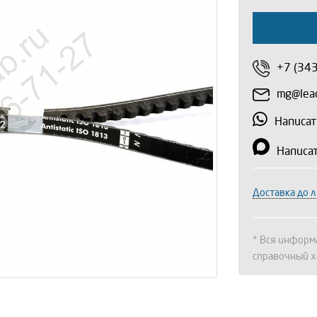
+7 (34
mg@lead
Написат
Написа
Доставка до 
* Вся информа
справочный х