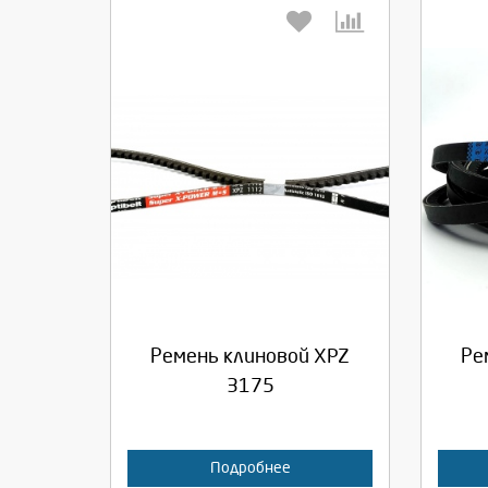
Выберите количество:
Вы
Продолжить
Отмена
П
Ремень клиновой XPZ
Ре
3175
Подробнее