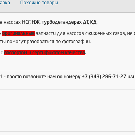
авка
Похожие товары
в насосах
НСГ, НЖ, турбодетандерах ДТ, КД.
о
оригинальные
запчасти для насосов сжиженных газов, не 
ты помогут разобраться по фотографии.
 с
паспортом и сертификатом качества
.
01
- просто позвоните нам по номеру +7 (343) 286-71-27 ил