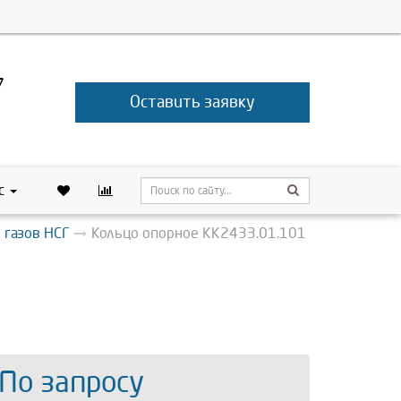
7
Оставить заявку
с
 газов НСГ
Кольцо опорное КК2433.01.101
 По запросу