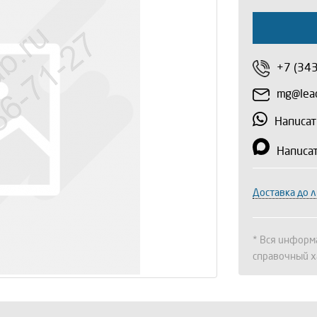
+7 (34
mg@lead
Написат
Написа
Доставка до 
* Вся информа
справочный х