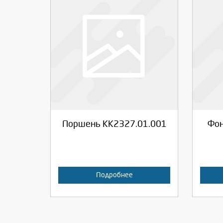
Выберите количество:
Вы
Продолжить
Отмена
П
Поршень КК2327.01.001
Фон
Подробнее