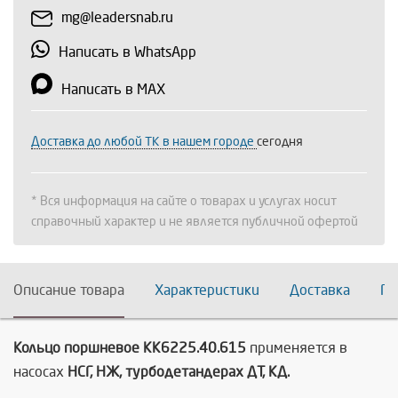
mg@leadersnab.ru
Написать в WhatsApp
Написать в MAX
Доставка до любой ТК в нашем городе
сегодня
* Вся информация на сайте о товарах и услугах носит
справочный характер и не является публичной офертой
Описание товара
Характеристики
Доставка
По
Кольцо поршневое КК6225.40.615
применяется в
насосах
НСГ, НЖ, турбодетандерах ДТ, КД.