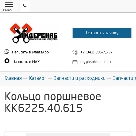
КАТАЛОГ
Оставить заявку
Написать в WhatsApp
+7 (343) 286-71-27
Написать в MAX
mg@leadersnab.ru
Главная
Каталог
Запчасти и расходники
Запчасти 
Кольцо поршневое
КК6225.40.615