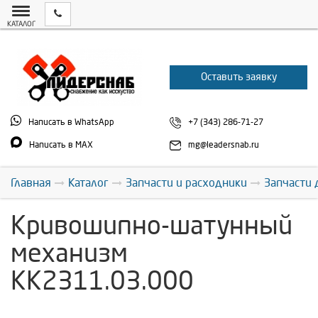
КАТАЛОГ
Оставить заявку
Написать в WhatsApp
+7 (343) 286-71-27
Написать в MAX
mg@leadersnab.ru
Главная
Каталог
Запчасти и расходники
Запчасти 
Кривошипно-шатунный
механизм
КК2311.03.000