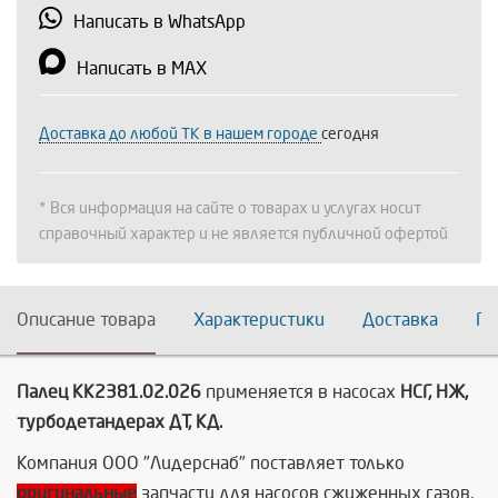
Написать в WhatsApp
Написать в MAX
Доставка до любой ТК в нашем городе
сегодня
* Вся информация на сайте о товарах и услугах носит
справочный характер и не является публичной офертой
Описание товара
Характеристики
Доставка
По
Палец КК2381.02.026
применяется в насосах
НСГ, НЖ,
турбодетандерах ДТ, КД.
Компания ООО "Лидерснаб" поставляет только
оригинальные
запчасти для насосов сжиженных газов,