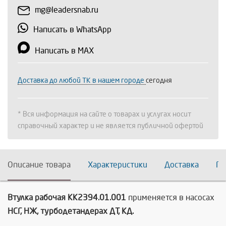
mg@leadersnab.ru
Написать в WhatsApp
Написать в MAX
Доставка до любой ТК в нашем городе
сегодня
* Вся информация на сайте о товарах и услугах носит
справочный характер и не является публичной офертой
Описание товара
Характеристики
Доставка
По
Втулка рабочая КК2394.01.001
применяется в насосах
НСГ, НЖ, турбодетандерах ДТ, КД.