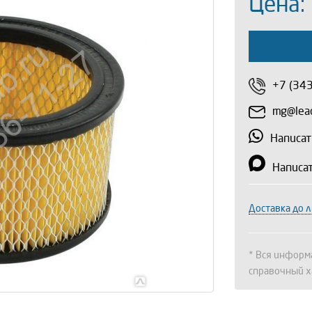
Цена:
+7 (34
mg@lead
Написат
Написа
Доставка до 
* Вся информа
справочный х