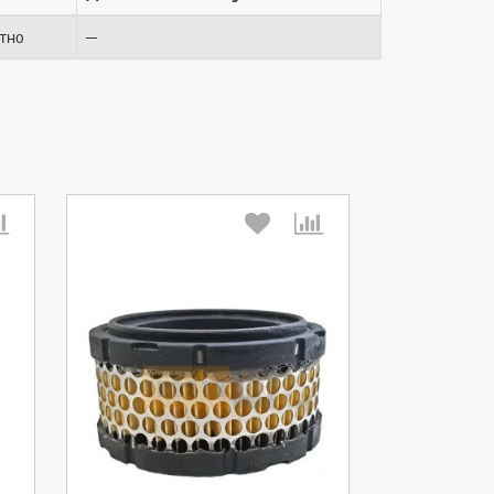
—
тно
Выберите количество: