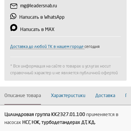
mg@leadersnab.ru
Написать в WhatsApp
Написать в MAX
Доставка до любой ТК в нашем городе
сегодня
* Вся информация на сайте о товарах и услугах носит
справочный характер и не является публичной офертой
Описание товара
Характеристики
Доставка
По
Цилиндровая группа КК2327.01.100
применяется в
насосах
НСГ, НЖ, турбодетандерах ДТ, КД.